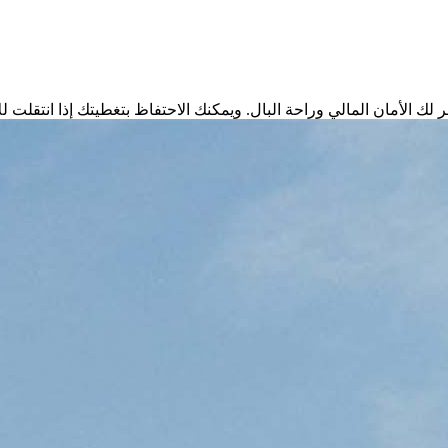
 لك الأمان المالي وراحة البال. ويمكنك الاحتفاظ بتغطيتك إذا انتقلت ل