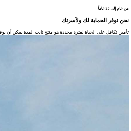
من عام إلى 35 عاماً
نحن نوفر الحماية لك ولأسرتك
تأمين تكافل على الحياة لفترة محددة هو منتج ثابت المدة يمكن أن يوفر