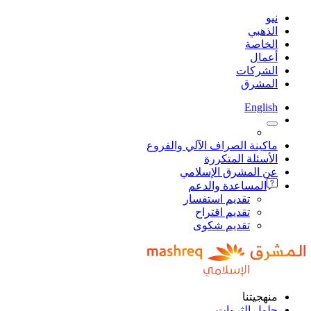
نيو
الذهبي
الخاصة
أعمال
الشركات
المشرق
English
ماكينة الصراف الآلي والفروع
الأسئلة المتكررة
عن المشرق الإسلامي
المساعدة والدعم
تقديم استفسار
تقديم اقتراح
تقديم شكوى
منهجيتنا
حلول الثروات