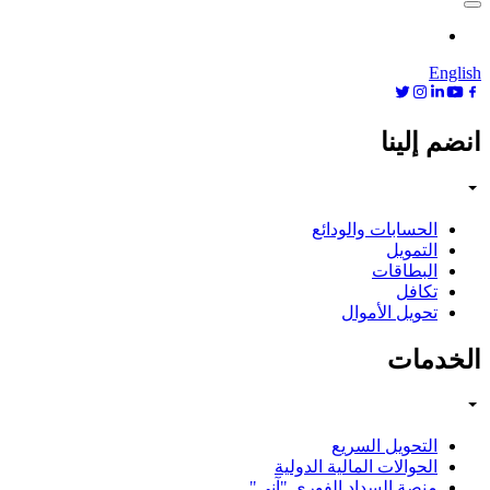
English
انضم إلينا
الحسابات والودائع
التمويل
البطاقات
تكافل
تحويل الأموال
الخدمات
التحويل السريع
الحوالات المالية الدولية
منصة السداد الفوري "آني"