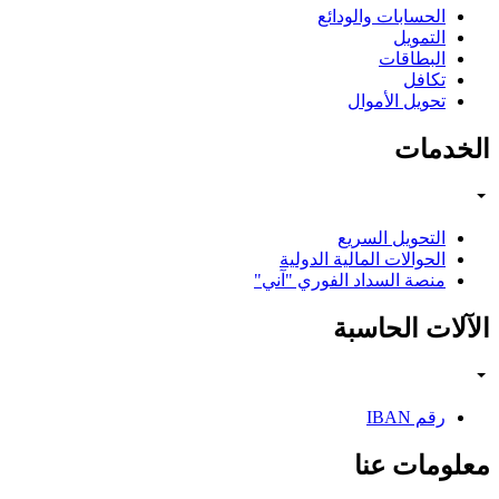
الحسابات والودائع
التمويل
البطاقات
تكافل
تحويل الأموال
الخدمات
التحويل السريع
الحوالات المالية الدولية
منصة السداد الفوري "آني"
الآلات الحاسبة
رقم IBAN
معلومات عنا