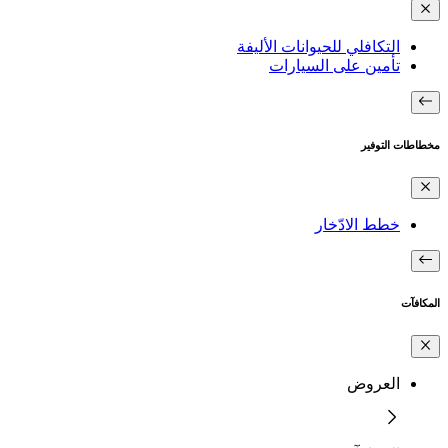
التكافلي للحيوانات الأليفة
تأمين على السيارات
مخطاطات التوفير
خطط الادّخار
المكافآت
العروض