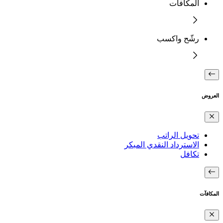
المكافآت
رشّح واكسب
العروض
تحويل الراتب
الاسترداد النقدي المبكر
تكافل
المكافآت