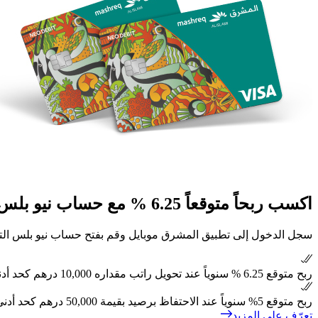
اكسب ربحاً متوقعاً 6.25 % مع حساب نيو بلس التوفيري
سجل الدخول إلى تطبيق المشرق موﺑﺎيل وقم بفتح حساب نيو بلس التوف
ربح متوقع 6.25 % سنوﻳﺎً عند تحويل راتب مقداره 10,000 درهم كحد أدنى إلى حساب الجاري.
ربح متوقع 5% سنوﻳﺎً عند الاحتفاظ برصيد بقيمة 50,000 درهم كحد أدنى في حساب نيو بلس التوفيري.
تعرّف على المزيد