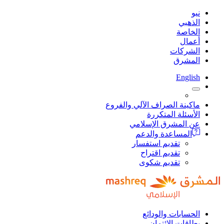
نيو
الذهبي
الخاصة
أعمال
الشركات
المشرق
English
ماكينة الصراف الآلي والفروع
الأسئلة المتكررة
عن المشرق الإسلامي
المساعدة والدعم
تقديم استفسار
تقديم اقتراح
تقديم شكوى
الحسابات والودائع
بطاقات الائتمان