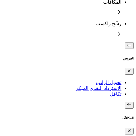
المكافآت
رشّح واكسب
العروض
تحويل الراتب
الاسترداد النقدي المبكر
تكافل
المكافآت