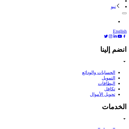
نيو
English
انضم إلينا
الحسابات والودائع
التمويل
البطاقات
تكافل
تحويل الأموال
الخدمات