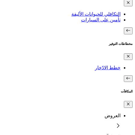
التكافلي للحيوانات الأليفة
تأمين على السيارات
مخطاطات التوفير
خطط الادّخار
المكافآت
العروض