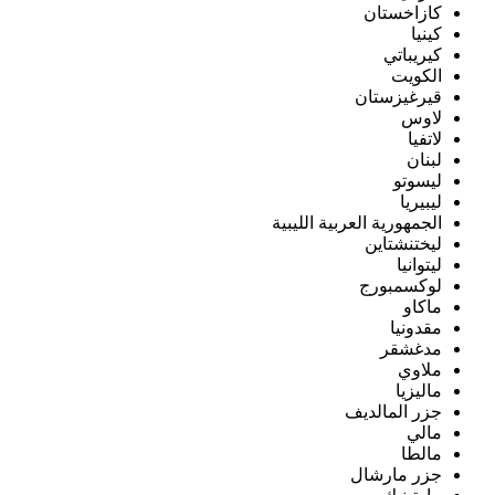
كازاخستان
كينيا
كيريباتي
الكويت
قيرغيزستان
لاوس
لاتفيا
لبنان
ليسوتو
ليبيريا
الجمهورية العربية الليبية
ليختنشتاين
ليتوانيا
لوكسمبورج
ماكاو
مقدونيا
مدغشقر
ملاوي
ماليزيا
جزر المالديف
مالي
مالطا
جزر مارشال