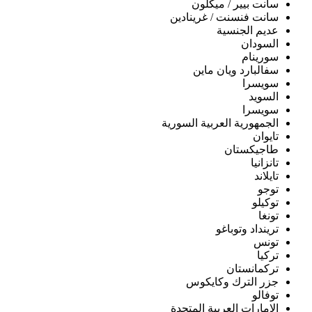
سانت بيير / ميكلون
سانت فنسنت / غرينادين
عديم الجنسية
السودان
سورينام
سفالبارد ويان ماين
سويسرا
السويد
سويسرا
الجمهورية العربية السورية
تايوان
طاجيكستان
تانزانيا
تايلاند
توجو
توكيلو
تونغا
ترينداد وتوباغو
تونس
تركيا
تركمانستان
جزر الترك وكايكوس
توفالو
الإمارات العربية المتحدة