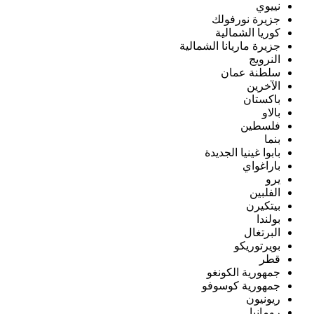
نييوي
جزيرة نورفولك
كوريا الشمالية
جزيرة ماريانا الشمالية
النرويج
سلطنة عمان
الآخرين
باكستان
بالاو
فلسطين
بنما
بابوا غينيا الجديدة
باراغواي
يرو
الفلبين
بيتكيرن
بولندا
البرتغال
بويرتوريكو
قطر
جمهورية الكونغو
جمهورية كوسوفو
ريونيون
رومانيا