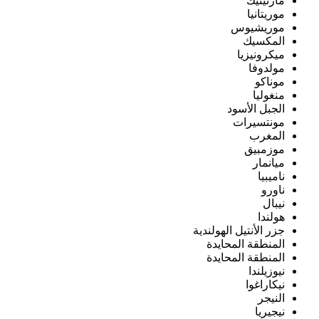
مارتينيك
موريتانيا
موريشيوس
المكسيك
ميكرونيزيا
مولدوفا
موناكو
منغوليا
الجبل الأسود
مونتسيرات
المغرب
موزمبيق
ميانمار
ناميبيا
ناورو
نيبال
هولندا
جزر الأنتيل الهولندية
المنطقة المحايدة
المنطقة المحايدة
نيوزيلندا
نيكاراغوا
النيجر
نيجيريا