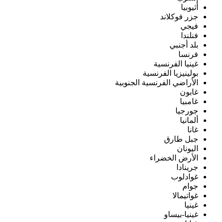
أثيوبيا
جزر فوكلاند
فيجي
فنلندا
بلد أجنبي
فرنسا
غينيا الفرنسية
بولينيزيا الفرنسية
الأراضي الفرنسية الجنوبية
غابون
غامبيا
جورجيا
ألمانيا
غانا
جبل طارق
اليونان
الأرض الخضراء
جرينادا
غوادلوب
جوام
غواتيمالا
غينيا
غينيا-بيساو