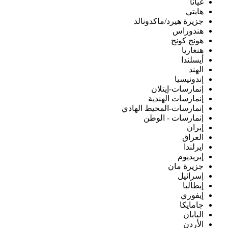
غيانا
هايتي
جزيرة هيرد/ماكدونالد
هندوراس
هونج كونج
هنغاريا
أيسلندا
الهند
إندونيسيا
إنمارسات-إيتلان
إنمارسات الهندية
إنمارسات-المحيط الهادي
إنمارسات - الوطن
إيران
العراق
ايرلندا
إيريديوم
جزيرة مان
إسرائيل
إيطاليا
إيفوري
جامايكا
اليابان
الأردن