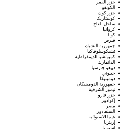
جزر القمر
الكونغو
جزر كوك
كوستاريكا
ساحل العاج
كرواتيا
كوبا
قبرص
جمهورية التشيك
تشيكوسلوفاكيا
كمبوتشيا الديمقراطية
الدانمارك
دييغو جارسيا
جيبوتي
دومينيكا
جمهورية الدومينيكان
تيمور الشرقية
جزر فارو
إكوادور
مصر
السلفادور
غينيا الاستوائية
إريتريا
إستونيا