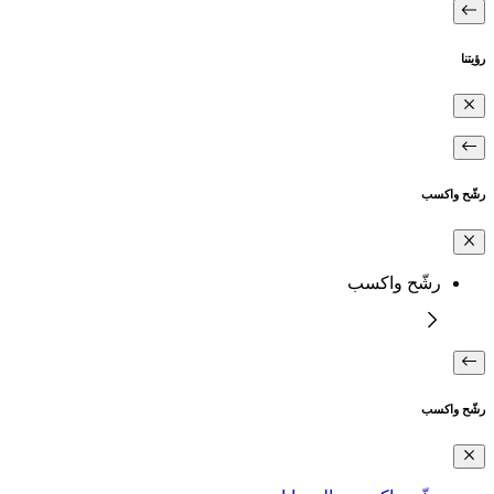
رؤيتنا
رشّح واكسب
رشّح واكسب
رشّح واكسب