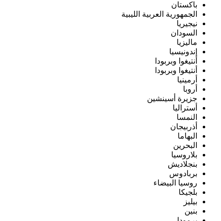
باكستان
الجمهورية العربية الليبية
نيجيريا
السودان
ماليزيا
إندونيسيا
أنتيغوا وبربودا
أنتيغوا وبربودا
أرمينيا
أروبا
جزيرة أسينشين
أستراليا
النمسا
أذربيجان
البهاما
البحرين
بلاروسيا
بنجلاديش
بربادوس
روسيا البيضاء
بلجيكا
بيليز
بنين
برمودا