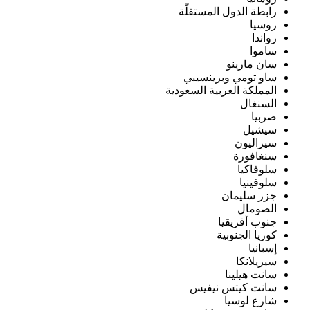
رابطة الدول المستقلّة
روسيا
رواندا
ساموا
سان مارينو
ساو تومي وبرينسيبي
المملكة العربية السعودية
السنغال
صربيا
سيشيل
سيراليون
سنغافورة
سلوفاكيا
سلوفينيا
جزر سليمان
الصومال
جنوب أفريقيا
كوريا الجنوبية
إسبانيا
سيريلانكا
سانت هيلينا
سانت كيتس نيفيس
شارع لوسيا