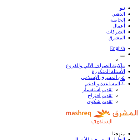
نيو
الذهبي
الخاصة
أعمال
الشركات
المشرق
English
ماكينة الصراف الآلي والفروع
الأسئلة المتكررة
عن المشرق الإسلامي
المساعدة والدعم
تقديم استفسار
تقديم اقتراح
تقديم شكوى
منهجنا
الحلول المصرفية للأعمال