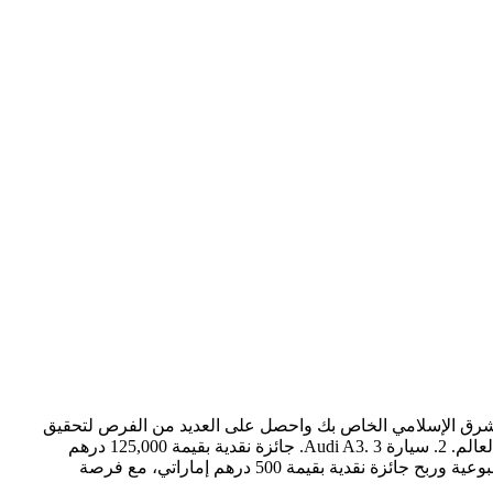
لمشرق الإسلامي الخاص بك واحصل على العديد من الفرص لتحقيق
حلمك. كل ما عليك القيام به هو التالي: أ‌. قم بتسجيل الدخول إلى تطبيق المشرق، واختر واحدة من جوائز الأحلام التالية: 1. رحلة حول العالم. 2. سيارة Audi A3. 3. جائزة نقدية بقيمة 125,000 درهم
إماراتي. 4. نصف كيلو ذهب ب‌. قم بإجراء المعاملات على منتجات المشرق الإسلامي واحصل على فرص للمشاركة في السحوبات الأسبوعية وربح جائزة نقدية بقيمة 500 درهم إماراتي، مع فرصة