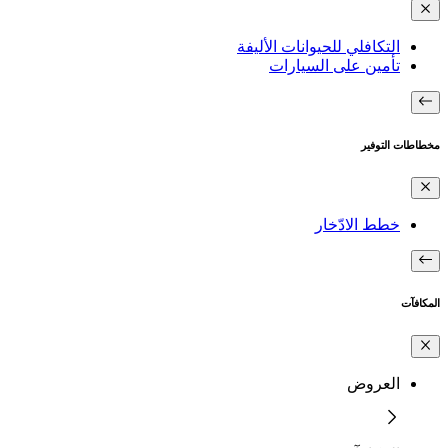
التكافلي للحيوانات الأليفة
تأمين على السيارات
مخطاطات التوفير
خطط الادّخار
المكافآت
العروض