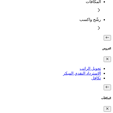
المكافآت
رشّح واكسب
العروض
تحويل الراتب
الاسترداد النقدي المبكر
تكافل
المكافآت